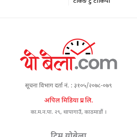
टकिङ टु टोकियो’
सूचना विभाग दर्ता नं. : ३१०५/२०७८-०७९
अपिल मिडिया प्रा. लि.
का.म.न.पा. २९, थापागाउँ, काठमाडौं ।
टिम योबेला