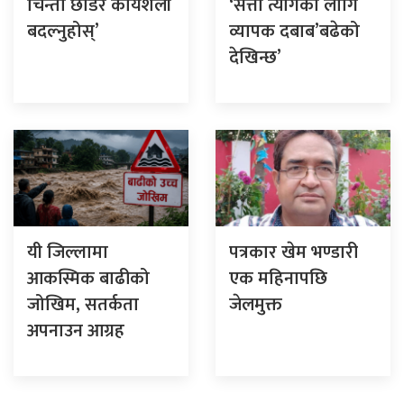
चिन्ता छाडेर कार्यशैली
‘सत्ता त्यागका लागि
बदल्नुहोस्’
व्यापक दबाब’बढेको
देखिन्छ’
यी जिल्लामा
पत्रकार खेम भण्डारी
आकस्मिक बाढीको
एक महिनापछि
जोखिम, सतर्कता
जेलमुक्त
अपनाउन आग्रह