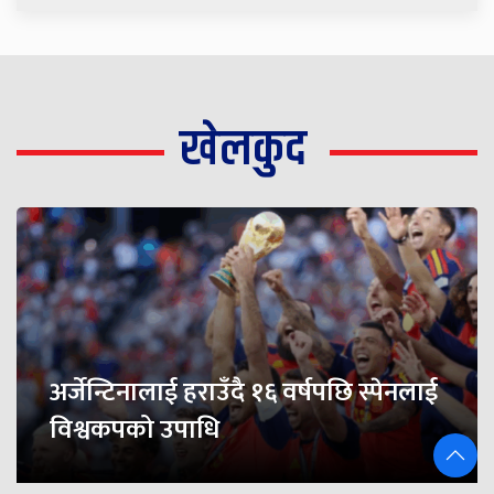
खेलकुद
अर्जेन्टिनालाई हराउँदै १६ वर्षपछि स्पेनलाई
विश्वकपको उपाधि