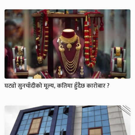
घट्याे सुनचाँदीको मूल्य, कतिमा हुँदैछ कारोबार ?