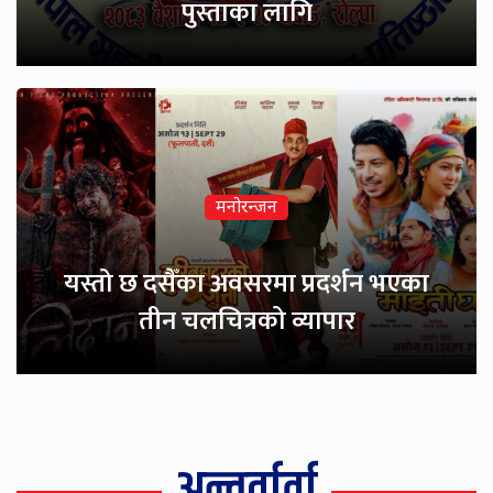
पुस्ताका लागि
मनोरन्जन
मनोरन्जन
यस्तो छ दसैँका अवसरमा प्रदर्शन भएका
गायक जनार्दन ढकालको प्रेमभावले
तीन चलचित्रको व्यापार
भरिएको गीत ‘तिमी आउन’ सार्वजनिक
अन्तर्वार्ता