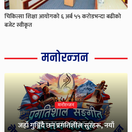
चिकित्सा शिक्षा आयोगको ६ अर्ब ५५ करोडभन्दा बढीको
बजेट स्वीकृत
मनोरन्जन
एआईको सहयोगमा तयार भिडियो ‘मेरो
मनोरन्जन
नेपाल’ सार्वजनिक
मनोरन्जन
जहाँ गुञ्जिँदै छन् प्रगतिशील सुरहरू, नयाँ