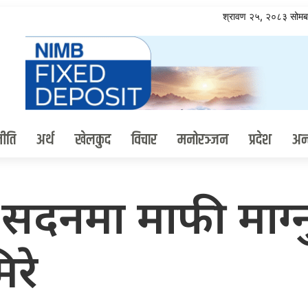
श्रावण २५, २०८३ सो
ीति
अर्थ
खेलकुद
विचार
मनोरञ्जन
प्रदेश
अन्त
नले सदनमा माफी माग्न
िरे