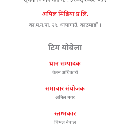
सूचना विभाग दर्ता नं. : ३१०५/२०७८-०७९
अपिल मिडिया प्रा. लि.
का.म.न.पा. २९, थापागाउँ, काठमाडौं ।
टिम योबेला
प्रधान सम्पादक
चेतन अधिकारी
समाचार संयोजक
अनिल मगर
स्तम्भकार
बिमल नेपाल