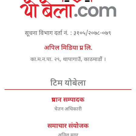
सूचना विभाग दर्ता नं. : ३१०५/२०७८-०७९
अपिल मिडिया प्रा. लि.
का.म.न.पा. २९, थापागाउँ, काठमाडौं ।
टिम योबेला
प्रधान सम्पादक
चेतन अधिकारी
समाचार संयोजक
अनिल मगर