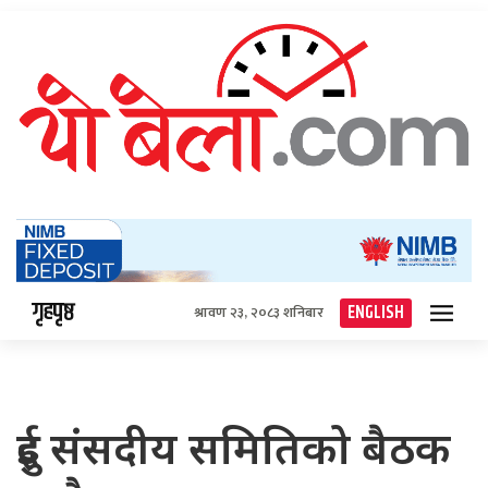
गृहपृष्ठ
ENGLISH
श्रावण २३, २०८३ शनिबार
दुई संसदीय समितिको बैठक