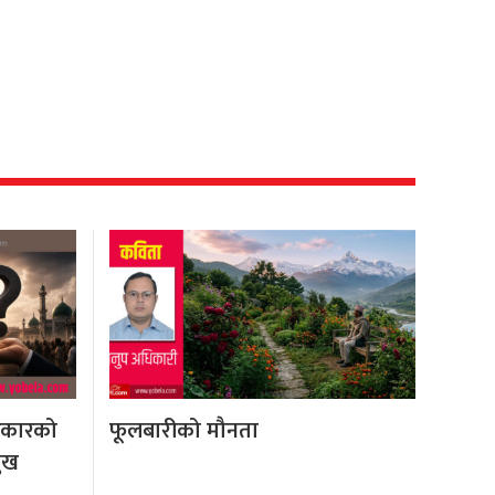
रकारको
फूलबारीको मौनता
मुख