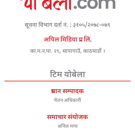
सूचना विभाग दर्ता नं. : ३१०५/२०७८-०७९
अपिल मिडिया प्रा. लि.
का.म.न.पा. २९, थापागाउँ, काठमाडौं ।
टिम योबेला
प्रधान सम्पादक
चेतन अधिकारी
समाचार संयोजक
अनिल मगर