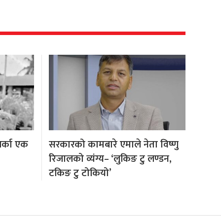
अर्का एक
सरकारको कामबारे एमाले नेता विष्णु
रिजालको व्यंग्य– ‘लुकिङ टु लण्डन,
टकिङ टु टोकियो’