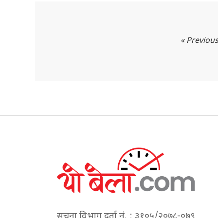
« Previou
सूचना विभाग दर्ता नं. : ३१०५/२०७८-०७९