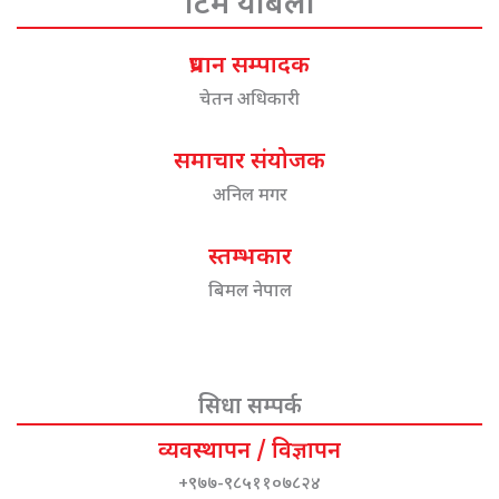
टिम योबेला
प्रधान सम्पादक
चेतन अधिकारी
समाचार संयोजक
अनिल मगर
स्तम्भकार
बिमल नेपाल
सिधा सम्पर्क
व्यवस्थापन / विज्ञापन
+९७७-९८५११०७८२४