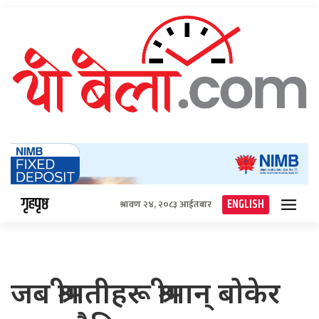
गृहपृष्ठ
ENGLISH
श्रावण २४, २०८३ आईतबार
जब श्रीमतीहरू श्रीमान् बोकेर