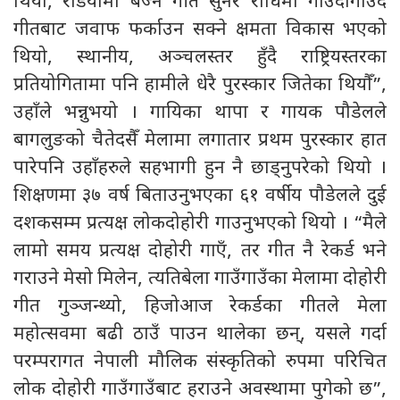
थियो, रेडियोमा बज्ने गीत सुनेर रोधिमा गाउँदागाउँदै
गीतबाट जवाफ फर्काउन सक्ने क्षमता विकास भएको
थियो, स्थानीय, अञ्चलस्तर हुँदै राष्ट्रियस्तरका
प्रतियोगितामा पनि हामीले धेरै पुरस्कार जितेका थियौँ”,
उहाँले भन्नुभयो । गायिका थापा र गायक पौडेलले
बागलुङको चैतेदसैँ मेलामा लगातार प्रथम पुरस्कार हात
पारेपनि उहाँहरुले सहभागी हुन नै छाड्नुपरेको थियो ।
शिक्षणमा ३७ वर्ष बिताउनुभएका ६१ वर्षीय पौडेलले दुई
दशकसम्म प्रत्यक्ष लोकदोहोरी गाउनुभएको थियो । “मैले
लामो समय प्रत्यक्ष दोहोरी गाएँ, तर गीत नै रेकर्ड भने
गराउने मेसो मिलेन, त्यतिबेला गाउँगाउँका मेलामा दोहोरी
गीत गुञ्जन्थ्यो, हिजोआज रेकर्डका गीतले मेला
महोत्सवमा बढी ठाउँ पाउन थालेका छन्, यसले गर्दा
परम्परागत नेपाली मौलिक संस्कृतिको रुपमा परिचित
लोक दोहोरी गाउँगाउँबाट हराउने अवस्थामा पुगेको छ”,