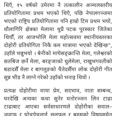
थिएँ, १५ वर्षको उमेरमा नै तत्कालीन अञ्चलस्तरीय
प्रतियोगितामा प्रथम भएको थिएँ, पछि नेपालगञ्जमा
भएको राष्ट्रिय प्रतियोगितामा पनि हाम्रो टिम प्रथम भयो,
धौलागिरि क्षेत्रका मेलामा थुप्रै पटक पुरस्कार जितेका
थियौँ, तर आजभोलि मेला महोत्सवमा स्थानीयस्तरका
दोहोरी प्रतियोगिता निकै कम मात्रामा भएको देखिन्छ”,
उहाँले भन्नुभयो । बेनीको माघेसङ्क्रान्ति मेला, गलेश्वरको
सतबिज छर्ने मेला, बरङ्जाको धुलेमेला, राखुभगवतीको
बडादसैँ मेला र बागलुङको चैतेदसैँमा लोक दोहोरी गीत
सुन्न भीड नै लाग्ने गरेको उहाँको भनाइ थियो ।
प्रत्यक्ष दोहोरीमा माया प्रेम, सदभाव, नाता सम्बन्ध,
घरदेखि अन्यका कथा सुनेर मनोरञ्जन लिन टाढा
टाढाबाट आएका सर्वसाधारणले दोहोरीका सवाल–
जवाफ र घोचपेचलाई छलफल र बहसको विषयसमेत