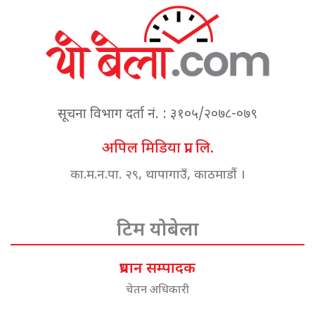
सूचना विभाग दर्ता नं. : ३१०५/२०७८-०७९
अपिल मिडिया प्रा. लि.
का.म.न.पा. २९, थापागाउँ, काठमाडौं ।
टिम योबेला
प्रधान सम्पादक
चेतन अधिकारी