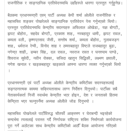
राजनीतिक र साङ्गठनिक प्रतिवेदनमाथि उहाँहरुले धारणा प्रस्तुत गर्नुहुनेछ। 

बैठकमा प्रधानमन्त्री एवम् पार्टी अध्यक्ष केपी शर्मा ओलीले राजनीतिक र 
महासचिव शङ्कर पोखरेलले साङ्गठनिक प्रतिवेदन पेस गर्नुभएको थियो। 
प्रस्तुत प्रतिवेदनमाथि केन्द्रीय सदस्यहरु अफिलाल ओखेडा, यज्ञ बोगटी, 
झपट बोहोरा, सहदेव बोगटी, प्रकाश शाह, नरबहादुर धामी, झपट रावल, 
कमला वली, कृष्णप्रसाद जैसी, सन्तोष शर्मा, कमला बोहोरा, गुलाबजङ्ग 
शाह, धर्मराज रेग्मी, विनोद शाह र ठम्मरबहादुर विष्टले राजबहादुर बुढा, 
नगेन्द्र शाही, डम्बर सिंह, दल रावल, नवराज रावत र घनश्याम पाण्डे, 
शिवराज सुवेदी, नवीन रोक्का, सजिदा खातुन सिद्धिकी, लक्ष्मण ज्ञवाली, 
गणेश खनाल र खड्कबहादुर खड्काले आफ्ना धारणा व्यक्त गर्नुभएको थियो 
। 

प्रधानमन्त्री एवं पार्टी अध्यक्ष ओलीले केन्द्रीय कमिटीका सदस्यहरूलाई 
सङ्गठनात्मक काममा सक्रियतासाथ लाग्न निर्देशन दिनुभयो। पार्टीका सबै 
नेताकार्यकर्ता निजी स्वार्थमा केन्द्रीत भएर होइन, देश र जनताको हितमा 
केन्द्रित भएर चल्नुपर्नेमा अध्यक्ष ओलीले जोड दिनुभयो । 

महासचिव पोखरेलले पार्टीविरुद्ध चौतर्फी आक्रमण र घेराबन्दी भइरहेको 
सन्दर्भमा त्यसलाई परास्त गर्दै निर्णायक राष्ट्रिय शक्ति निर्माणको कार्ययोजना 
पूरा गर्ने अठोटका साथ केन्द्रीय कमिटीको आठौँ बैठक आयोजना गरिएको 