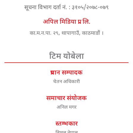
सूचना विभाग दर्ता नं. : ३१०५/२०७८-०७९
अपिल मिडिया प्रा. लि.
का.म.न.पा. २९, थापागाउँ, काठमाडौं ।
टिम योबेला
प्रधान सम्पादक
चेतन अधिकारी
समाचार संयोजक
अनिल मगर
स्तम्भकार