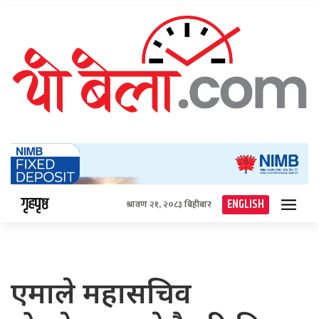
गृहपृष्ठ
ENGLISH
श्रावण २१, २०८३ बिहीबार
एमाले महासचिव