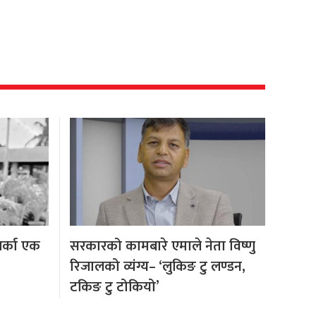
अर्का एक
सरकारको कामबारे एमाले नेता विष्णु
रिजालको व्यंग्य– ‘लुकिङ टु लण्डन,
टकिङ टु टोकियो’