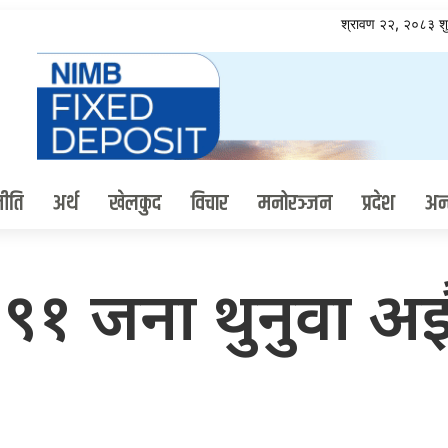
श्रावण २२, २०८३ श
ीति
अर्थ
खेलकुद
विचार
मनोरञ्जन
प्रदेश
अन्त
९१ जना थुनुवा अझै