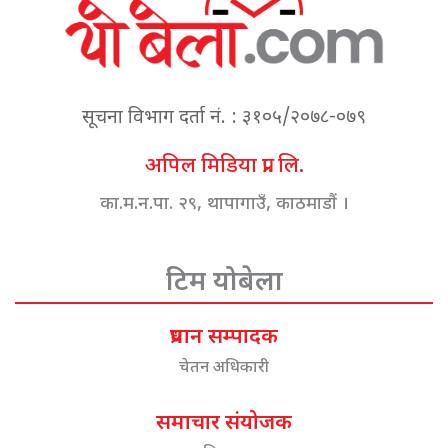
सूचना विभाग दर्ता नं. : ३१०५/२०७८-०७९
अपिल मिडिया प्रा. लि.
का.म.न.पा. २९, थापागाउँ, काठमाडौं ।
टिम योबेला
प्रधान सम्पादक
चेतन अधिकारी
समाचार संयोजक