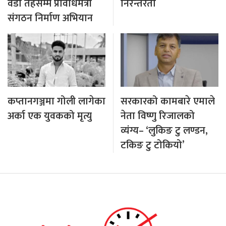
वडा तहसम्म प्रविधिमैत्री
निरन्तरता
संगठन निर्माण अभियान
कप्तानगञ्जमा गोली लागेका
सरकारको कामबारे एमाले
अर्का एक युवकको मृत्यु
नेता विष्णु रिजालको
व्यंग्य– ‘लुकिङ टु लण्डन,
टकिङ टु टोकियो’