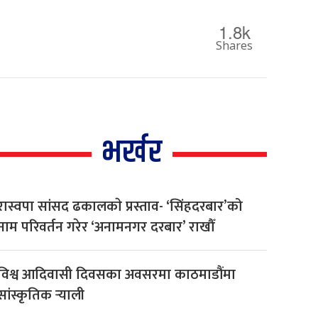
1.8k
Shares
भर्खर
रास्वपा सांसद ढकालकाे प्रस्ताव- ‘सिंहदरबार’को
नाम परिवर्तन गरेर ‘अनामनगर दरबार’ राखौँ
विश्व आदिवासी दिवसका अवसरमा काठमाडौंमा
सांस्कृतिक र्‍याली