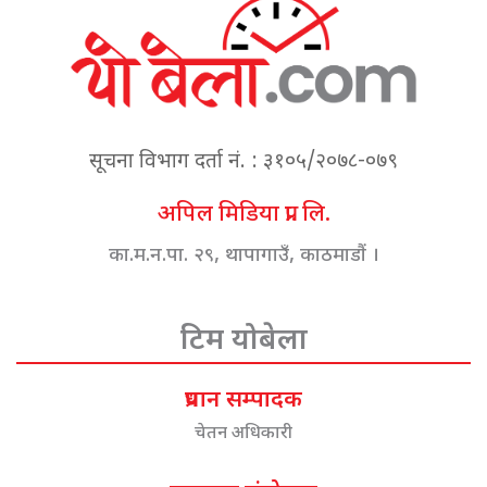
सूचना विभाग दर्ता नं. : ३१०५/२०७८-०७९
अपिल मिडिया प्रा. लि.
का.म.न.पा. २९, थापागाउँ, काठमाडौं ।
टिम योबेला
प्रधान सम्पादक
चेतन अधिकारी