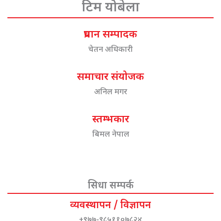
टिम योबेला
प्रधान सम्पादक
चेतन अधिकारी
समाचार संयोजक
अनिल मगर
स्तम्भकार
बिमल नेपाल
सिधा सम्पर्क
व्यवस्थापन / विज्ञापन
+९७७-९८५११०७८२४