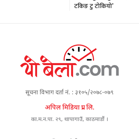
टकिङ टु टोकियो’
सूचना विभाग दर्ता नं. : ३१०५/२०७८-०७९
अपिल मिडिया प्रा. लि.
का.म.न.पा. २९, थापागाउँ, काठमाडौं ।