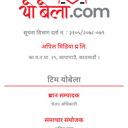
सूचना विभाग दर्ता नं. : ३१०५/२०७८-०७९
अपिल मिडिया प्रा. लि.
का.म.न.पा. २९, थापागाउँ, काठमाडौं ।
टिम योबेला
प्रधान सम्पादक
चेतन अधिकारी
समाचार संयोजक