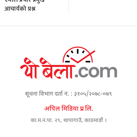
एमाले प्रचार प्रमुख
आचार्यको प्रश्न
सूचना विभाग दर्ता नं. : ३१०५/२०७८-०७९
अपिल मिडिया प्रा. लि.
का.म.न.पा. २९, थापागाउँ, काठमाडौं ।