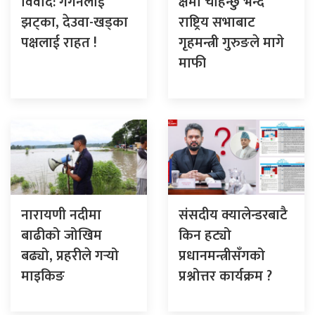
विवाद: गगनलाई
क्षमा चाहन्छु भन्दै
झट्का, देउवा-खड्का
राष्ट्रिय सभाबाट
पक्षलाई राहत !
गृहमन्त्री गुरुङले मागे
माफी
नारायणी नदीमा
संसदीय क्यालेन्डरबाटै
बाढीको जोखिम
किन हट्यो
बढ्यो, प्रहरीले गर्‍यो
प्रधानमन्त्रीसँगको
माइकिङ
प्रश्नोत्तर कार्यक्रम ?