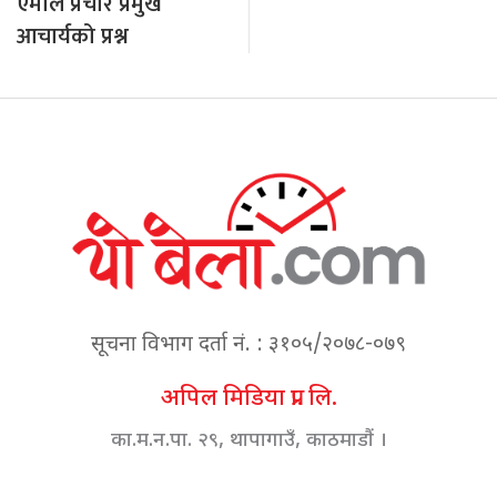
एमाले प्रचार प्रमुख
आचार्यको प्रश्न
सूचना विभाग दर्ता नं. : ३१०५/२०७८-०७९
अपिल मिडिया प्रा. लि.
का.म.न.पा. २९, थापागाउँ, काठमाडौं ।