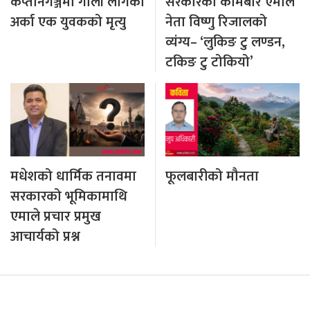
कप्तानगञ्जमा गोली लागेका
सरकारको कामबारे एमाले
अर्का एक युवकको मृत्यु
नेता विष्णु रिजालको
व्यंग्य– ‘लुकिङ टु लण्डन,
टकिङ टु टोकियो’
मधेशको धार्मिक तनावमा
फूलबारीको मौनता
सरकारको भूमिकामाथि
एमाले प्रचार प्रमुख
आचार्यको प्रश्न