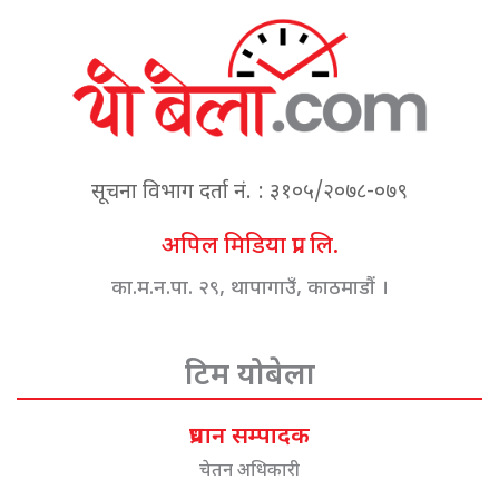
सूचना विभाग दर्ता नं. : ३१०५/२०७८-०७९
अपिल मिडिया प्रा. लि.
का.म.न.पा. २९, थापागाउँ, काठमाडौं ।
टिम योबेला
प्रधान सम्पादक
चेतन अधिकारी