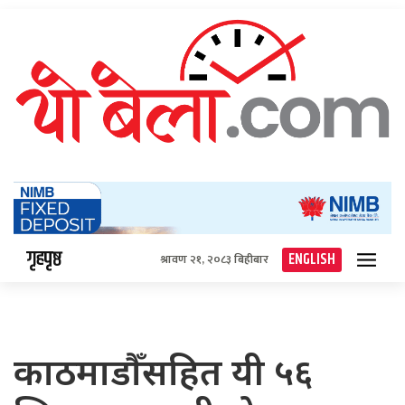
गृहपृष्ठ
ENGLISH
श्रावण २१, २०८३ बिहीबार
काठमाडौँसहित यी ५६