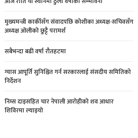
आज राति यी स्थानमा ठुलो वर्षाको सम्भावना
मुख्यमन्त्री कार्कीसँग संवादपछि कोशीका अध्यक्ष-सचिवसँग
अध्यक्ष ओलीको छुट्टै परामर्श
सबैभन्दा बढी वर्षा रौतहटमा
ग्यास आपूर्ति सुनिश्चित गर्न सरकारलाई संसदीय समितिको
निर्देशन
निम्स दाइसहित चार नेपाली आरोहीको शव आधार
शिविरमा ल्याइयो