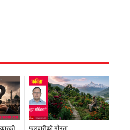
रकारको
फूलबारीको मौनता