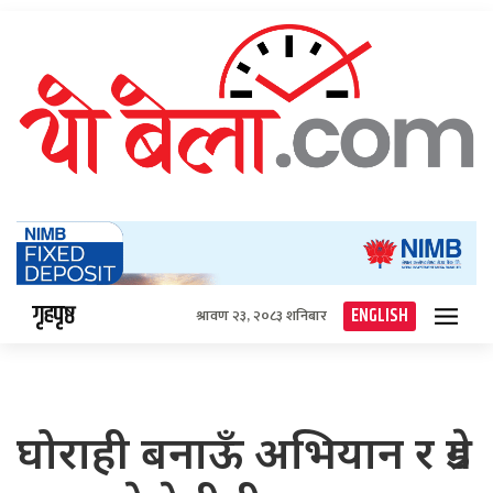
गृहपृष्ठ
ENGLISH
श्रावण २३, २०८३ शनिबार
घोराही बनाऊँ अभियान र ग्रेड