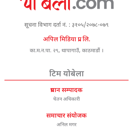
सूचना विभाग दर्ता नं. : ३१०५/२०७८-०७९
अपिल मिडिया प्रा. लि.
का.म.न.पा. २९, थापागाउँ, काठमाडौं ।
टिम योबेला
प्रधान सम्पादक
चेतन अधिकारी
समाचार संयोजक
अनिल मगर