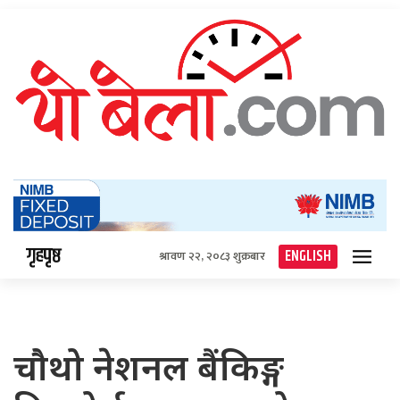
गृहपृष्ठ
ENGLISH
श्रावण २२, २०८३ शुक्रबार
चौथो नेशनल बैंकिङ्ग