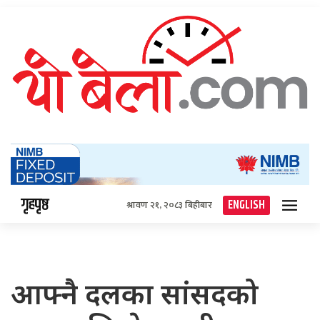
गृहपृष्ठ
ENGLISH
श्रावण २१, २०८३ बिहीबार
आफ्नै दलका सांसदको