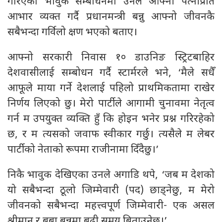
गरिएको भावुक सम्बोधनमा उनले आफ्नी पत्नीप्रति
आभार व्यक्त गर्दै प्रधानमन्त्री बन्नु आफ्नो जीवनकै
सबैभन्दा गर्विलो क्षण भएको बताए।
आफ्नो सरकारी निवास १० डाउनिङ स्ट्रिटबाहिर
देशवासीलाई सम्बोधन गर्दै स्टार्मरले भने, ‘मैले सधैँ
आफूले माया गर्ने देशलाई पहिलो प्राथमिकतामा राखेर
निर्णय लिएको छु। मेरो पार्टीले आगामी चुनावमा नेतृत्व
गर्न म उपयुक्त व्यक्ति हुँ कि होइन भनेर प्रश्न गरिरहेको
छ, र म त्यसको जवाफ स्वीकार गर्छु। त्यसैले म लेबर
पार्टीको नेताको रूपमा राजीनामा दिँदैछु।’
निकै भावुक देखिएका उनले अगाडि थपे, ‘जब म देशको
यो सबैभन्दा ठूलो जिम्मेवारी (पद) छाड्नेछु, म मेरो
जीवनको सबैभन्दा महत्त्वपूर्ण जिम्मेवारी- एक असल
श्रीमान् र बुबा बन्नमा बढी समय बिताउनेछु।’