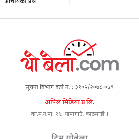
आचार्यको प्रश्न
सूचना विभाग दर्ता नं. : ३१०५/२०७८-०७९
अपिल मिडिया प्रा. लि.
का.म.न.पा. २९, थापागाउँ, काठमाडौं ।
टिम योबेला