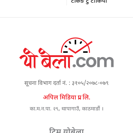
टकिङ टु टोकियो’
सूचना विभाग दर्ता नं. : ३१०५/२०७८-०७९
अपिल मिडिया प्रा. लि.
का.म.न.पा. २९, थापागाउँ, काठमाडौं ।
टिम योबेला