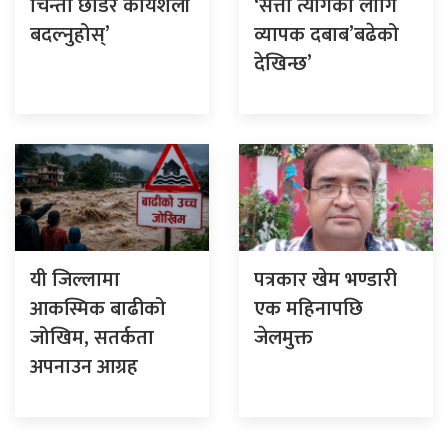
चिन्ता छाडेर कार्यशैली
‘सत्ता त्यागका लागि
बदल्नुहोस्’
व्यापक दबाब’बढेको
देखिन्छ’
यी जिल्लामा
पत्रकार खेम भण्डारी
आकस्मिक बाढीको
एक महिनापछि
जोखिम, सतर्कता
जेलमुक्त
अपनाउन आग्रह