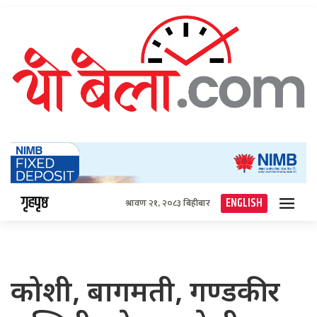
गृहपृष्ठ
ENGLISH
श्रावण २१, २०८३ बिहीबार
कोशी, बागमती, गण्डकी र