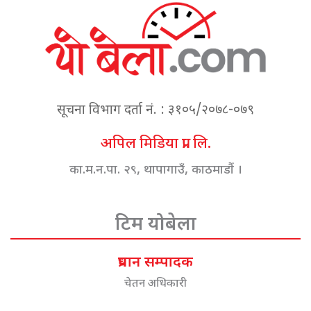
सूचना विभाग दर्ता नं. : ३१०५/२०७८-०७९
अपिल मिडिया प्रा. लि.
का.म.न.पा. २९, थापागाउँ, काठमाडौं ।
टिम योबेला
प्रधान सम्पादक
चेतन अधिकारी