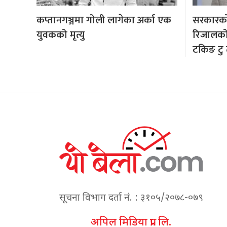
कप्तानगञ्जमा गोली लागेका अर्का एक
सरकारको 
युवकको मृत्यु
रिजालको व
टकिङ टु 
सूचना विभाग दर्ता नं. : ३१०५/२०७८-०७९
अपिल मिडिया प्रा. लि.