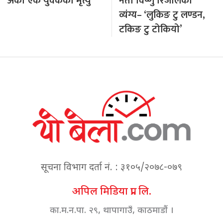
अर्का एक युवकको मृत्यु
नेता विष्णु रिजालको
व्यंग्य– ‘लुकिङ टु लण्डन,
टकिङ टु टोकियो’
सूचना विभाग दर्ता नं. : ३१०५/२०७८-०७९
अपिल मिडिया प्रा. लि.
का.म.न.पा. २९, थापागाउँ, काठमाडौं ।