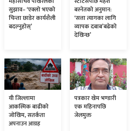
महासचिव पोखरेलको
स्टाटसपछि महेश
सुझाव– ‘एक्लो भएको
बस्नेतको अनुमान:
चिन्ता छाडेर कार्यशैली
‘सत्ता त्यागका लागि
बदल्नुहोस्’
व्यापक दबाब’बढेको
देखिन्छ’
यी जिल्लामा
पत्रकार खेम भण्डारी
आकस्मिक बाढीको
एक महिनापछि
जोखिम, सतर्कता
जेलमुक्त
अपनाउन आग्रह