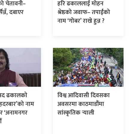
ो चेतावनी–
हरि ढकाललाई मोहन
सिन्नँ, दबाएर
श्रेष्ठको जवाफ– तपाईंको
नाम ‘गोबर’ राखे हुन्न ?
ंसद ढकालकाे
विश्व आदिवासी दिवसका
सिंहदरबार’को नाम
अवसरमा काठमाडौंमा
रेर ‘अनामनगर
सांस्कृतिक र्‍याली
ँ