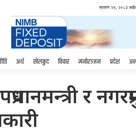
श्रावण २४, २०८३ आई
ीति
अर्थ
खेलकुद
विचार
मनोरञ्जन
प्रदेश
अन्त
 उपप्रधानमन्त्री र नगरप
नकारी