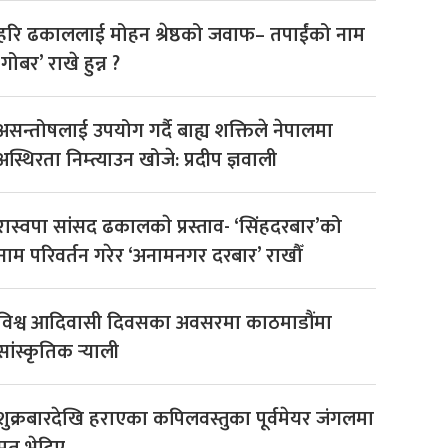
हरि ढकाललाई मोहन श्रेष्ठको जवाफ– तपाईंको नाम
‘गोबर’ राखे हुन्न ?
असन्तोषलाई उपयोग गर्दै बाह्य शक्तिले नेपालमा
अस्थिरता निम्त्याउन खोजे: प्रदीप ज्ञवाली
रास्वपा सांसद ढकालकाे प्रस्ताव- ‘सिंहदरबार’को
नाम परिवर्तन गरेर ‘अनामनगर दरबार’ राखौँ
विश्व आदिवासी दिवसका अवसरमा काठमाडौंमा
सांस्कृतिक र्‍याली
शुक्रबारदेखि हराएका कपिलवस्तुका पूर्वमेयर जंगलमा
मृत भेटिए