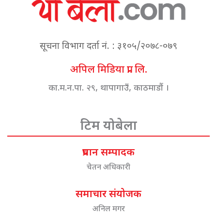
सूचना विभाग दर्ता नं. : ३१०५/२०७८-०७९
अपिल मिडिया प्रा. लि.
का.म.न.पा. २९, थापागाउँ, काठमाडौं ।
टिम योबेला
प्रधान सम्पादक
चेतन अधिकारी
समाचार संयोजक
अनिल मगर