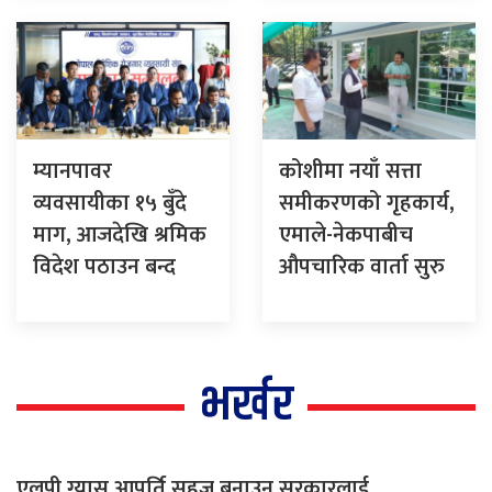
म्यानपावर
कोशीमा नयाँ सत्ता
व्यवसायीका १५ बुँदे
समीकरणको गृहकार्य,
माग, आजदेखि श्रमिक
एमाले-नेकपाबीच
विदेश पठाउन बन्द
औपचारिक वार्ता सुरु
भर्खर
एलपी ग्यास आपूर्ति सहज बनाउन सरकारलाई