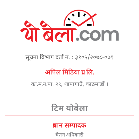
सूचना विभाग दर्ता नं. : ३१०५/२०७८-०७९
अपिल मिडिया प्रा. लि.
का.म.न.पा. २९, थापागाउँ, काठमाडौं ।
टिम योबेला
प्रधान सम्पादक
चेतन अधिकारी