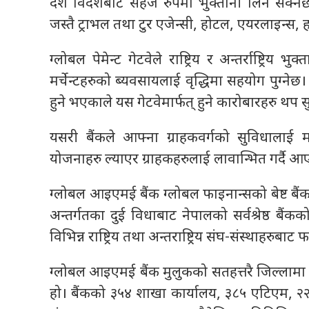
देश विदेशबाट सहज रुपमा भुक्तानी लिन सक्नेछन्।
जस्तै ट्राभल तथा टुर एजेन्सी, होटल, एयरलाइन्स,
ग्लोबल पेमेन्ट गेटवेले राष्ट्रिय र अन्तर्राष्ट्रि
मर्चेन्टहरुको ब्यवसायलाई वृद्धिमा सहयोग पुग्नेछ। स
हुने भएकाले यस गेटवेमार्फत् हुने कारोबारहरु थप सु
यसरी बैंकले आफ्ना ग्राहकवर्गको सुविधालाई 
योजनाहरु ल्याएर ग्राहकहरुलाई लावान्भित गर्दै 
ग्लोबल आइएमई बैंक ग्लोबल फाइनान्सको बेष्ट बैं
अन्तर्गतका दुई विधाबाट नेपालको सर्वश्रेष्ठ बै
विभिन्न राष्ट्रिय तथा अन्तराष्ट्रिय संघ-संस्थाह
ग्लोबल आइएमई बैंक मुलुकको सतहत्तरै जिल्लामा श
हो। बैंकको ३५४ शाखा कार्यालय, ३८५ एटिएम, २२१