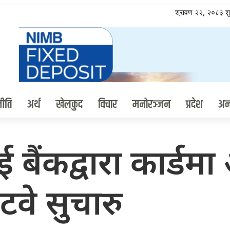
श्रावण २२, २०८३ श
ीति
अर्थ
खेलकुद
विचार
मनोरञ्जन
प्रदेश
अन्त
बैंकद्वारा कार्डम
ेटवे सुचारु