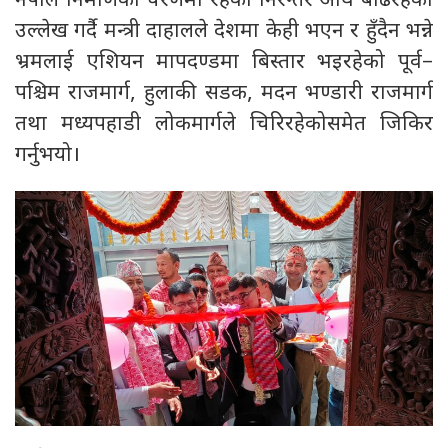
नेपाल निर्माणको चरणमा रहेको निरन्तर अघि बढिरहेको
उल्लेख गर्दै मन्त्री दाहालले देशमा केही भएन र हुँदैन भन्ने
भ्रमलाई एशियन मापदण्डमा बिस्तार भइरहेको पूर्व–
पश्चिम राजमार्ग, हुलाकी सडक, मदन भण्डारी राजमार्ग
तथा मध्यपहाडी लोकमार्गले चिरिरहेकोसमेत जिकिर
गर्नुभयो।