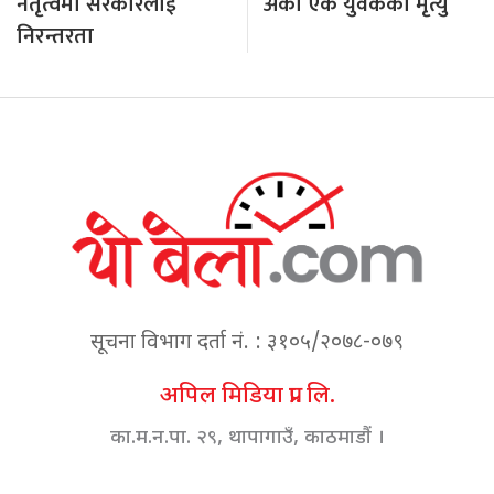
नेतृत्वमा सरकारलाई
अर्का एक युवकको मृत्यु
निरन्तरता
सूचना विभाग दर्ता नं. : ३१०५/२०७८-०७९
अपिल मिडिया प्रा. लि.
का.म.न.पा. २९, थापागाउँ, काठमाडौं ।