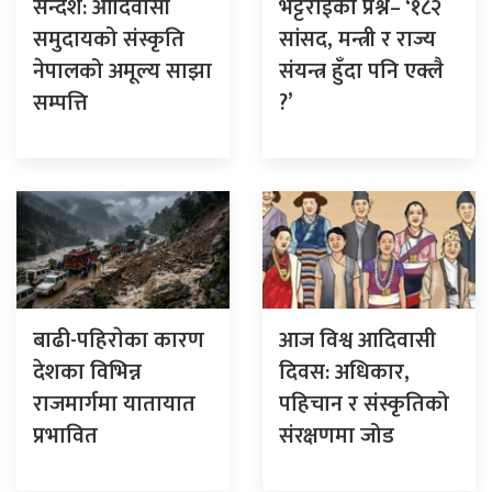
सन्देश: आदिवासी
भट्टराईको प्रश्न– ‘१८२
समुदायको संस्कृति
सांसद, मन्त्री र राज्य
नेपालको अमूल्य साझा
संयन्त्र हुँदा पनि एक्लै
सम्पत्ति
?’
बाढी-पहिराेका कारण
आज विश्व आदिवासी
देशका विभिन्न
दिवस: अधिकार,
राजमार्गमा यातायात
पहिचान र संस्कृतिको
प्रभावित
संरक्षणमा जोड