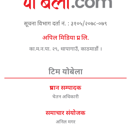
सूचना विभाग दर्ता नं. : ३१०५/२०७८-०७९
अपिल मिडिया प्रा. लि.
का.म.न.पा. २९, थापागाउँ, काठमाडौं ।
टिम योबेला
प्रधान सम्पादक
चेतन अधिकारी
समाचार संयोजक
अनिल मगर