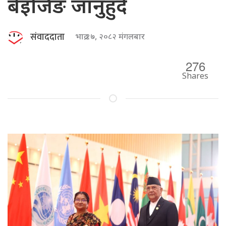
बेइजिङ जानुहुँदै
संवाददाता
भाद्र १७, २०८२ मंगलबार
276
Shares