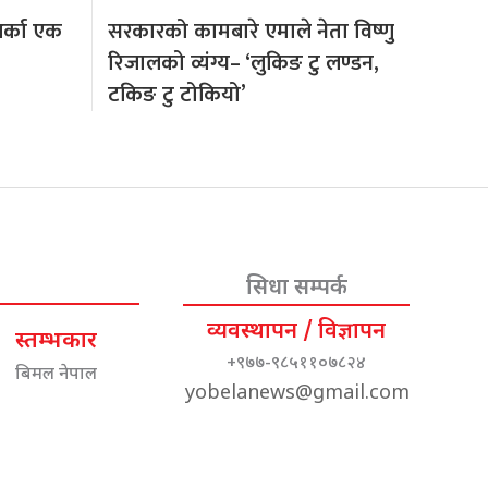
अर्का एक
सरकारको कामबारे एमाले नेता विष्णु
रिजालको व्यंग्य– ‘लुकिङ टु लण्डन,
टकिङ टु टोकियो’
सिधा सम्पर्क
व्यवस्थापन / विज्ञापन
स्तम्भकार
+९७७-९८५११०७८२४
बिमल नेपाल
yobelanews@gmail.com