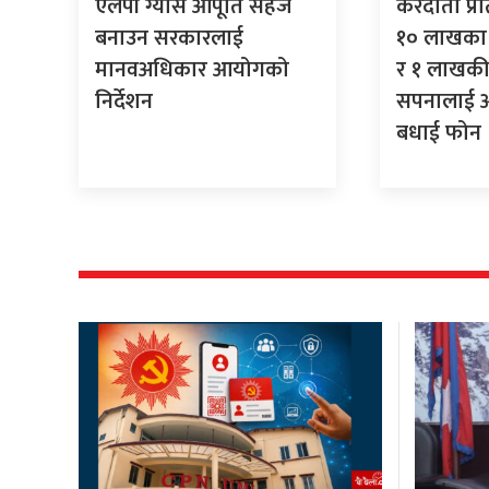
एलपी ग्यास आपूर्ति सहज
करदाता प्र
बनाउन सरकारलाई
१० लाखका 
मानवअधिकार आयोगको
र १ लाखकी
निर्देशन
सपनालाई अर्
बधाई फोन