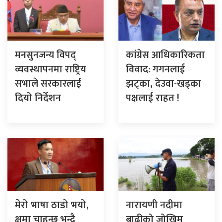
मनसुनजन्य विपद्
कांग्रेस आधिकारिकता
व्यवस्थापनमा राष्ट्रिय
विवाद: गगनलाई
सभाले सरकारलाई
झट्का, देउवा-खड्का
दियो निर्देशन
पक्षलाई राहत !
मेरो भाषा ठाडो भयो,
नारायणी नदीमा
क्षमा चाहन्छु भन्दै
बाढीको जोखिम