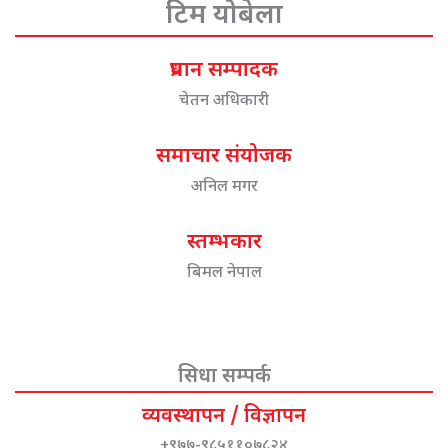
टिम योबेला
प्रधान सम्पादक
चेतन अधिकारी
समाचार संयोजक
अनिल मगर
स्तम्भकार
बिमल नेपाल
सिधा सम्पर्क
व्यवस्थापन / विज्ञापन
+९७७-९८५११०७८२४