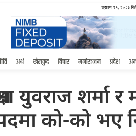
श्रावण २१, २०८३ ब
ीति
अर्थ
खेलकुद
विचार
मनोरञ्जन
प्रदेश
अन्त
षमा युवराज शर्मा 
दमा को-को भए नि