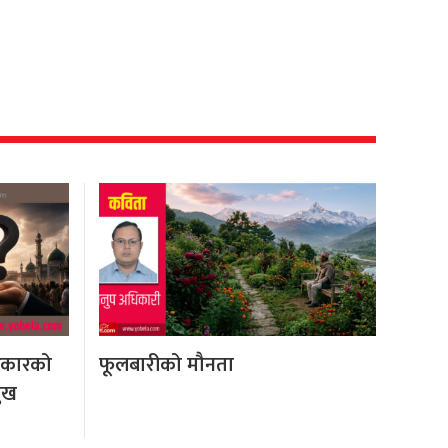
रकारको
फूलबारीको मौनता
मुख