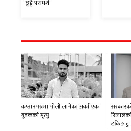
छुट्टै परामर्श
कप्तानगञ्जमा गोली लागेका अर्का एक
सरकारको 
युवकको मृत्यु
रिजालको व
टकिङ टु 