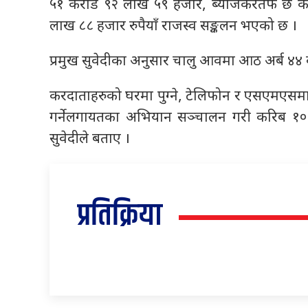
५१ करोड ९२ लाख ५९ हजार, ब्याजकरतर्फ छ 
लाख ८८ हजार रुपैयाँ राजस्व सङ्कलन भएको छ ।
प्रमुख सुवेदीका अनुसार चालु आवमा आठ अर्ब ४४ करो
करदाताहरुको घरमा पुग्ने, टेलिफोन र एसएमएसमार्फत
गर्नेलगायतका अभियान सञ्चालन गरी करिब १० 
सुवेदीले बताए ।
प्रतिक्रिया