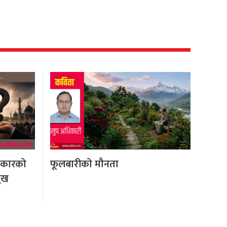
रकारको
फूलबारीको मौनता
मुख