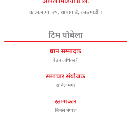
अपिल मिडिया प्रा. लि.
का.म.न.पा. २९, थापागाउँ, काठमाडौं ।
टिम योबेला
प्रधान सम्पादक
चेतन अधिकारी
समाचार संयोजक
अनिल मगर
स्तम्भकार
बिमल नेपाल