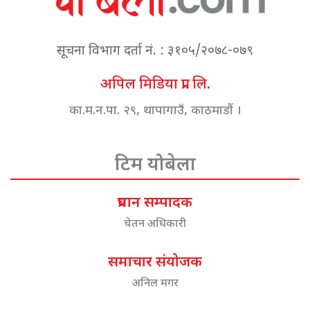
सूचना विभाग दर्ता नं. : ३१०५/२०७८-०७९
अपिल मिडिया प्रा. लि.
का.म.न.पा. २९, थापागाउँ, काठमाडौं ।
टिम योबेला
प्रधान सम्पादक
चेतन अधिकारी
समाचार संयोजक
अनिल मगर