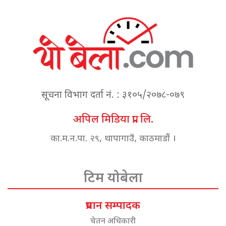
सूचना विभाग दर्ता नं. : ३१०५/२०७८-०७९
अपिल मिडिया प्रा. लि.
का.म.न.पा. २९, थापागाउँ, काठमाडौं ।
टिम योबेला
प्रधान सम्पादक
चेतन अधिकारी