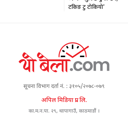
टकिङ टु टोकियो’
सूचना विभाग दर्ता नं. : ३१०५/२०७८-०७९
अपिल मिडिया प्रा. लि.
का.म.न.पा. २९, थापागाउँ, काठमाडौं ।