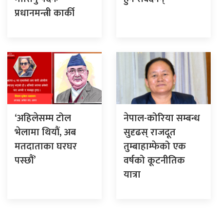
प्रधानमन्त्री कार्की
‘अहिलेसम्म टोल
नेपाल-कोरिया सम्बन्ध
भेलामा थियौं, अब
सुदृढस् राजदूत
मतदाताका घरघर
तुम्बाहाम्फेको एक
पस्छौं’
वर्षको कूटनीतिक
यात्रा