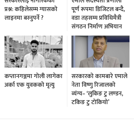
सरकारलाई नागरिकको
एमाले सदस्यता प्रणाली
प्रश्न: कहिलेसम्म ग्यासको
पूर्ण रूपमा डिजिटल बन्दै,
लाइनमा बस्नुपर्ने ?
वडा तहसम्म प्रविधिमैत्री
संगठन निर्माण अभियान
कप्तानगञ्जमा गोली लागेका
सरकारको कामबारे एमाले
अर्का एक युवकको मृत्यु
नेता विष्णु रिजालको
व्यंग्य– ‘लुकिङ टु लण्डन,
टकिङ टु टोकियो’