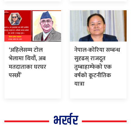
‘अहिलेसम्म टोल
नेपाल-कोरिया सम्बन्ध
भेलामा थियौं, अब
सुदृढस् राजदूत
मतदाताका घरघर
तुम्बाहाम्फेको एक
पस्छौं’
वर्षको कूटनीतिक
यात्रा
भर्खर