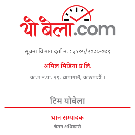
सूचना विभाग दर्ता नं. : ३१०५/२०७८-०७९
अपिल मिडिया प्रा. लि.
का.म.न.पा. २९, थापागाउँ, काठमाडौं ।
टिम योबेला
प्रधान सम्पादक
चेतन अधिकारी