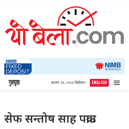
गृहपृष्ठ
ENGLISH
श्रावण २१, २०८३ बिहीबार
सेफ सन्तोष साह पक्राउ