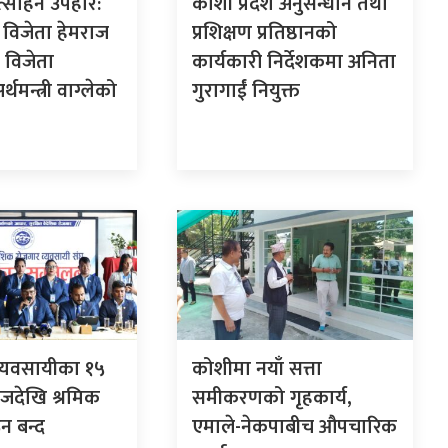
ोत्साहन उपहार:
कोशी प्रदेश अनुसन्धान तथा
विजेता हेमराज
प्रशिक्षण प्रतिष्ठानको
 विजेता
कार्यकारी निर्देशकमा अनिता
थमन्त्री वाग्लेको
गुरागाईं नियुक्त
व्यवसायीका १५
कोशीमा नयाँ सत्ता
 आजदेखि श्रमिक
समीकरणको गृहकार्य,
न बन्द
एमाले-नेकपाबीच औपचारिक