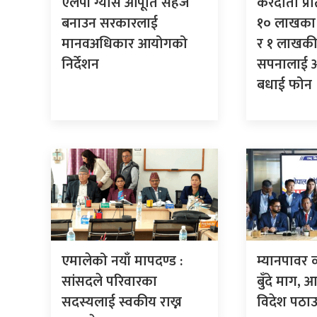
एलपी ग्यास आपूर्ति सहज
करदाता प्र
बनाउन सरकारलाई
१० लाखका 
मानवअधिकार आयोगको
र १ लाखकी
निर्देशन
सपनालाई अर्
बधाई फोन
एमालेको नयाँ मापदण्ड :
म्यानपावर 
सांसदले परिवारका
बुँदे माग,
सदस्यलाई स्वकीय राख्न
विदेश पठाउ