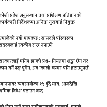
कोशी प्रदेश अनुसन्धान तथा प्रशिक्षण प्रतिष्ठानको
कार्यकारी निर्देशकमा अनिता गुरागाईं नियुक्त
एमालेको नयाँ मापदण्ड : सांसदले परिवारका
सदस्यलाई स्वकीय राख्न नपाउने
सरकारलाई मनिष झाको प्रश्न– नियतमा शङ्का छैन तर
काम गर्ने ढङ्ग पुगेन, अब ‘कालो चस्मा’ पनि हटाउनुपर्छ
म्यानपावर व्यवसायीका १५ बुँदे माग, आजदेखि
श्रमिक विदेश पठाउन बन्द
कोशीमा नयाँ सत्ता समीकरणको गृहकार्य, एमाले-