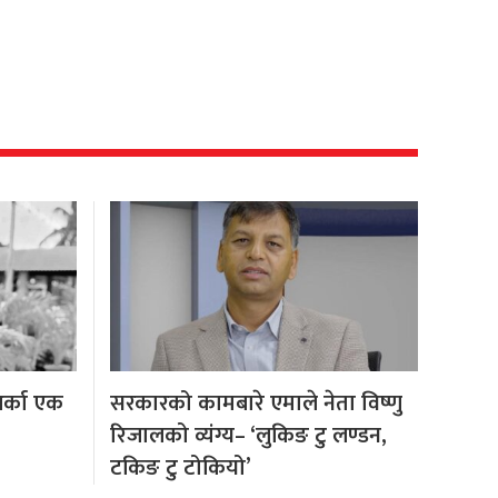
अर्का एक
सरकारको कामबारे एमाले नेता विष्णु
रिजालको व्यंग्य– ‘लुकिङ टु लण्डन,
टकिङ टु टोकियो’