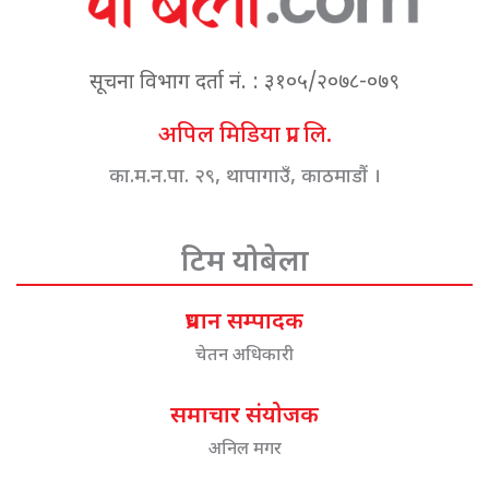
सूचना विभाग दर्ता नं. : ३१०५/२०७८-०७९
अपिल मिडिया प्रा. लि.
का.म.न.पा. २९, थापागाउँ, काठमाडौं ।
टिम योबेला
प्रधान सम्पादक
चेतन अधिकारी
समाचार संयोजक
अनिल मगर