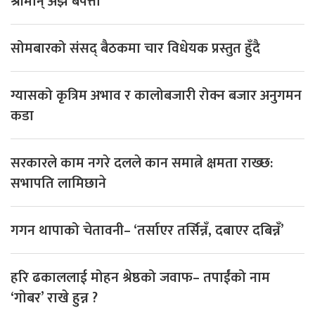
श्रीमान् अझै बेपत्ता
सोमबारको संसद् बैठकमा चार विधेयक प्रस्तुत हुँदै
ग्यासको कृत्रिम अभाव र कालोबजारी रोक्न बजार अनुगमन
कडा
सरकारले काम नगरे दलले कान समात्ने क्षमता राख्छ:
सभापति लामिछाने
गगन थापाको चेतावनी– ‘तर्साएर तर्सिन्नँ, दबाएर दबिन्नँ’
हरि ढकाललाई मोहन श्रेष्ठको जवाफ– तपाईंको नाम
‘गोबर’ राखे हुन्न ?