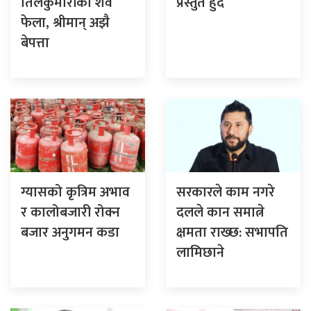
तिलकुमारीको शव
प्रस्तुत हुँदै
फेला, श्रीमान् अझै
बेपत्ता
ग्यासको कृत्रिम अभाव
सरकारले काम नगरे
र कालोबजारी रोक्न
दलले कान समात्ने
बजार अनुगमन कडा
क्षमता राख्छ: सभापति
लामिछाने