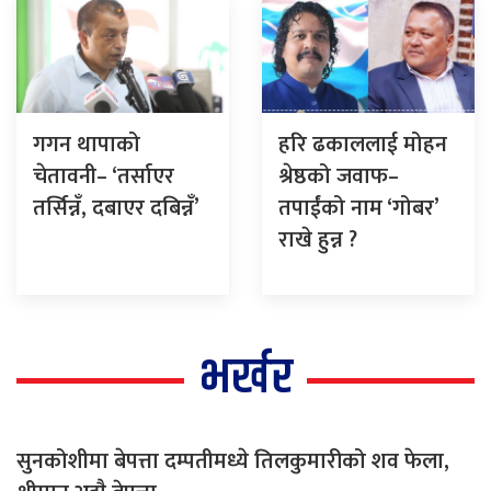
गगन थापाको
हरि ढकाललाई मोहन
चेतावनी– ‘तर्साएर
श्रेष्ठको जवाफ–
तर्सिन्नँ, दबाएर दबिन्नँ’
तपाईंको नाम ‘गोबर’
राखे हुन्न ?
भर्खर
सुनकोशीमा बेपत्ता दम्पतीमध्ये तिलकुमारीको शव फेला,